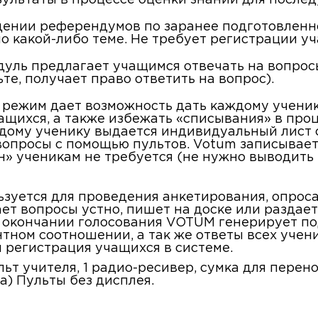
зультаты в процессе оценки знаний для после
едении референдумов по заранее подготовленн
о какой-либо теме. Не требует регистрации уч
дуль предлагает учащимся отвечать на вопрос
е, получает право ответить на вопрос).
т режим дает возможность дать каждому учени
ащихся, а также избежать «списывания» в про
дому ученику выдается индивидуальный лист 
вопросы с помощью пультов. Votum записывае
н» ученикам не требуется (не нужно выводить 
ьзуется для проведения анкетирования, опроса
ет вопросы устно, пишет на доске или раздает
о окончании голосования VOTUM генерирует п
тном соотношении, а так же ответы всех учени
 регистрация учащихся в системе.
льт учителя, 1 радио-ресивер, сумка для перен
а) Пульты без дисплея.