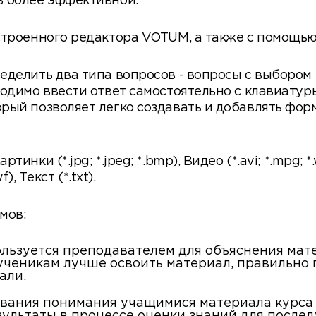
ь более эффективной.
строенного редактора VOTUM, а также с помощью
делить два типа вопросов - вопросы с выбором в
ходимо ввести ответ самостоятельно с клавиатур
рый позволяет легко создавать и добавлять фор
ки (*.jpg; *.jpeg; *.bmp), Видео (*.avi; *.mpg; *.
), Текст (*.txt).
мов:
ользуется преподавателем для объяснения мат
ченикам лучше освоить материал, правильно п
али.
ивания понимания учащимися материала курса 