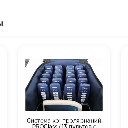
ы
Система контроля знаний
PROClass (13 пультов с