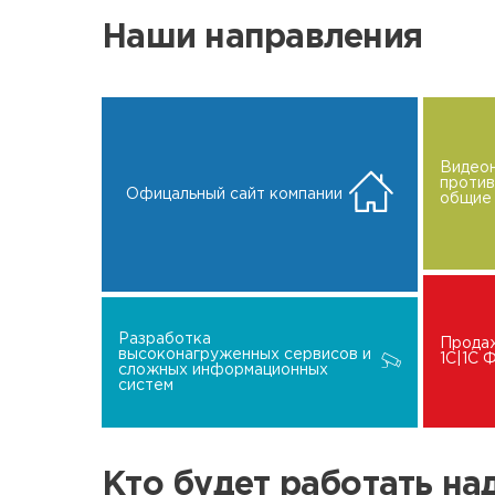
Наши направления
Видео
проти
Офицальный сайт компании
общие 
Разработка
Прода
высоконагруженных сервисов и
1C|1C
сложных информационных
систем
Кто будет работать н