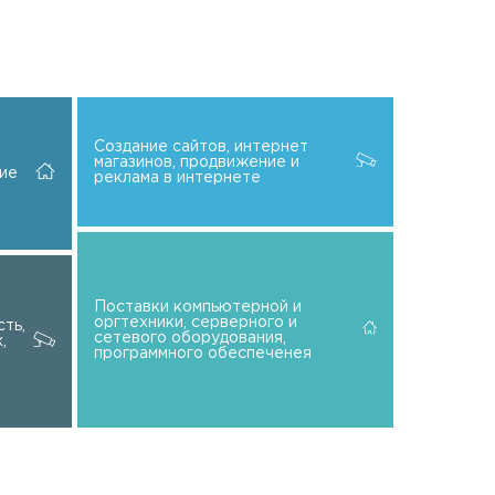
Создание сайтов, интернет
магазинов, продвижение и
ие
реклама в интернете
Поставки компьютерной и
оргтехники, серверного и
ть,
сетевого оборудования,
,
программного обеспеченея