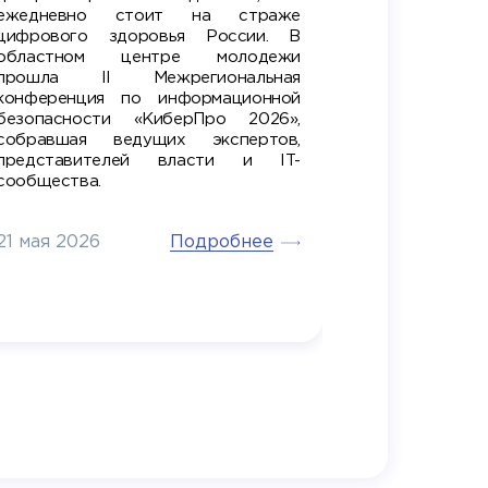
ежедневно стоит на страже
Тульско
цифрового здоровья России. В
регионал
областном центре молодежи
посвящённы
прошла II Межрегиональная
IT-проектов
конференция по информационной
На меропр
безопасности «КиберПро 2026»,
генеральн
собравшая ведущих экспертов,
«Бревис» —
представителей власти и IT-
14 мая 202
сообщества.
Подробнее
21 мая 2026