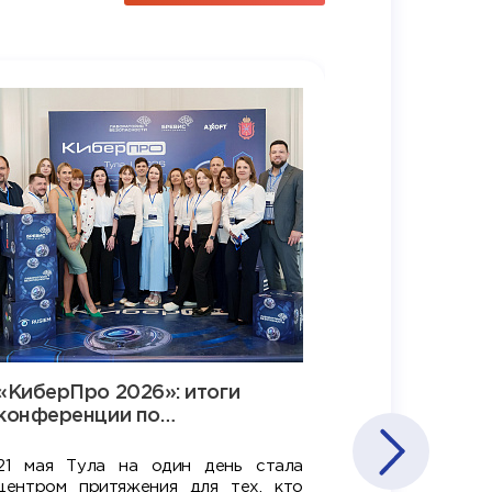
«КиберПро 2026»: итоги
«Бревис»:
конференции по
развитии 
кибербезопасности в Туле
Тульской
21 мая Тула на один день стала
14 мая 
центром притяжения для тех, кто
политехнич