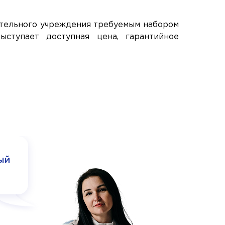
ательного учреждения требуемым набором
ступает доступная цена, гарантийное
Рабо
ый
экон
свое
вре