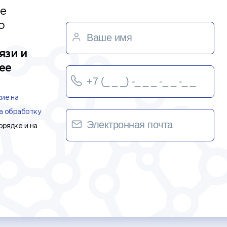
е
о
язи и
ее
сие на
а обработку
орядке и на