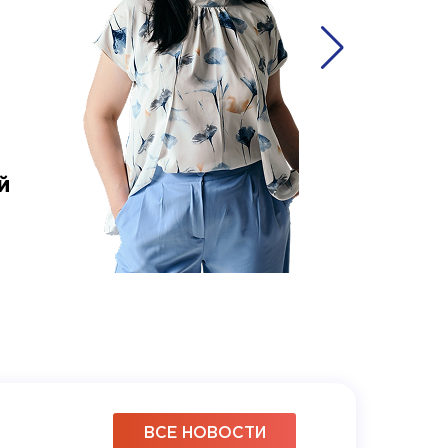
й
Ольга 
аккаунт-
ВСЕ НОВОСТИ