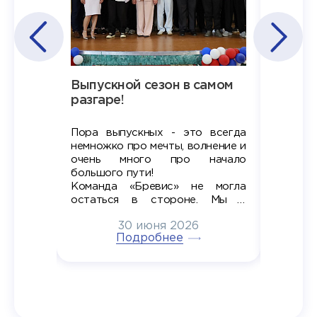
Наша
Выпускной сезон в самом
Сезон 
х
разгаре!
разгар
Пора выпускных - это всегда
Лето — 
вно мы
немножко про мечты, волнение и
студент
старте
очень много про начало
стран
ров в
большого пути!
дипломн
ти на
алы», а
Команда «Бревис» не могла
«Бре
в самом
остаться в стороне. Мы с
принима
6
радостью побывали на
30 июня 2026
ртнеры
торжественном вручении
Генера
тивные
Подробнее
дипломов в колледжах региона
Суслин
одня наш
и поздравили выпускников.
автома
 Кирилл
уже 
ился в
ческий
экзам
т отбор
Донско
омика и
колле