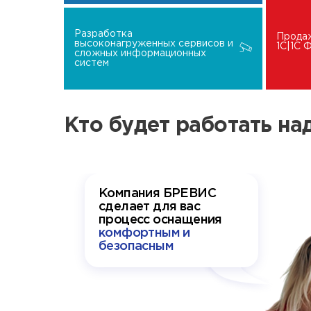
Разработка
Прода
высоконагруженных сервисов и
1C|1C
сложных информационных
систем
Кто будет работать н
Компания БРЕВИС
сделает для вас
процесс оснащения
комфортным и
безопасным