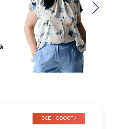
й
Ольга 
аккаунт-
ВСЕ НОВОСТИ