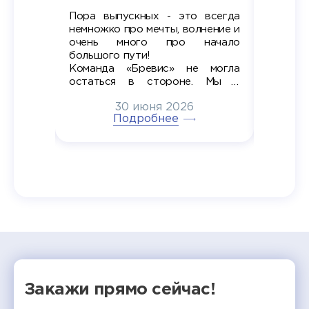
Пора выпускных - это всегда
Лето — 
вно мы
немножко про мечты, волнение и
студент
старте
очень много про начало
стран
ров в
большого пути!
дипломн
ти на
алы», а
Команда «Бревис» не могла
«Бре
в самом
остаться в стороне. Мы с
принима
6
радостью побывали на
30 июня 2026
ртнеры
торжественном вручении
Генера
тивные
Подробнее
дипломов в колледжах региона
Суслин
одня наш
и поздравили выпускников.
автома
 Кирилл
уже 
ился в
ческий
экзам
т отбор
Донско
омика и
колле
работы
делятс
рекомен
Закажи прямо сейчас!