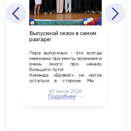
Наша
Выпускной сезон в самом
Сезон 
х
разгаре!
разгар
Пора выпускных - это всегда
Лето — 
вно мы
немножко про мечты, волнение и
студент
старте
очень много про начало
стран
ров в
большого пути!
дипломн
ти на
алы», а
Команда «Бревис» не могла
«Бре
в самом
остаться в стороне. Мы с
принима
6
радостью побывали на
30 июня 2026
ртнеры
торжественном вручении
Генера
тивные
Подробнее
дипломов в колледжах региона
Суслин
одня наш
и поздравили выпускников.
автома
 Кирилл
уже 
ился в
ческий
экзам
т отбор
Донско
омика и
колле
работы