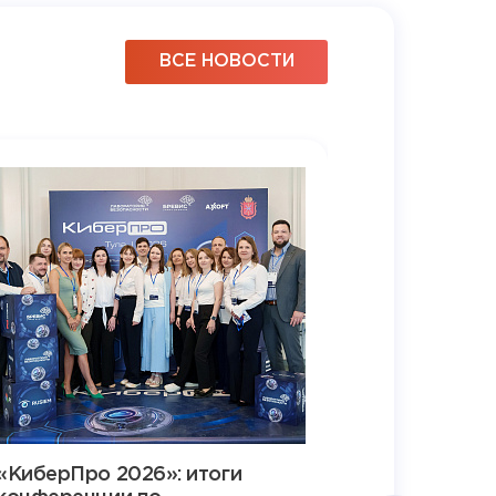
ВСЕ НОВОСТИ
«КиберПро 2026»: итоги
«Бревис»: