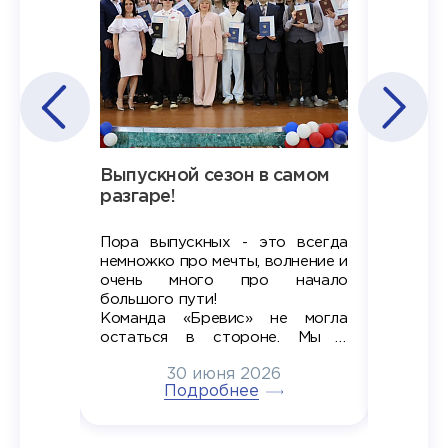
Наша
Выпускной сезон в самом
Сезон 
х
разгаре!
разгар
Пора выпускных - это всегда
Лето — 
вно мы
немножко про мечты, волнение и
студент
старте
очень много про начало
стран
ров в
большого пути!
дипломн
ти на
алы», а
Команда «Бревис» не могла
«Бре
в самом
остаться в стороне. Мы с
принима
6
радостью побывали на
30 июня 2026
ртнеры
торжественном вручении
Генера
тивные
Подробнее
дипломов в колледжах региона
Суслин
одня наш
и поздравили выпускников.
автома
 Кирилл
уже 
ился в