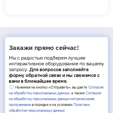
ческий
экзам
т отбор
Донско
омика и
колле
работы
делятс
рекомен
Закажи прямо сейчас!
Мы с радостью подберем лучшее
интерактивное оборудование по вашему
запросу.
Для вопросов заполняйте
форму обратной связи и мы свяжемся с
вами в ближайшее время.
Нажимая на кнопку «Отправить», вы даете
Согласие
на обработку персональных данных
, а также
Согласие
на обработку персональных данных метрическими
программами
в порядке и на условиях
Политики
обработки персональных данных
.