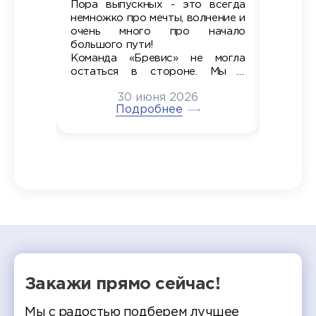
Пора выпускных - это всегда
Лето — 
вно мы
немножко про мечты, волнение и
студент
старте
очень много про начало
стран
ров в
большого пути!
дипломн
ти на
алы», а
Команда «Бревис» не могла
«Бре
в самом
остаться в стороне. Мы с
принима
6
радостью побывали на
30 июня 2026
ртнеры
торжественном вручении
Генера
тивные
Подробнее
дипломов в колледжах региона
Суслин
одня наш
и поздравили выпускников.
автома
 Кирилл
уже 
ился в
ческий
экзам
т отбор
Донско
омика и
колле
работы
делятс
рекомен
Закажи прямо сейчас!
Мы с радостью подберем лучшее