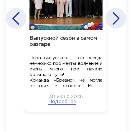
Наша
Выпускной сезон в самом
Сезон 
х
разгаре!
разгар
Пора выпускных - это всегда
Лето — 
вно мы
немножко про мечты, волнение и
студент
старте
очень много про начало
стран
ров в
большого пути!
дипломн
ти на
алы», а
Команда «Бревис» не могла
«Бре
в самом
остаться в стороне. Мы с
принима
6
радостью побывали на
30 июня 2026
ртнеры
торжественном вручении
Генера
тивные
Подробнее
дипломов в колледжах региона
Суслин
одня наш
и поздравили выпускников.
автома
 Кирилл
уже 
ился в
ческий
экзам
т отбор
Донско
омика и
колле