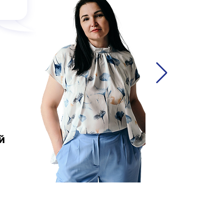
вре
й
Ольга 
аккаунт-