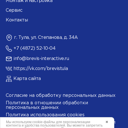
Монтаж и настройка
Сервис
Контакты
г. Тула, ул. Степанова, д. 34А
+7 (4872) 52-10-04
info@brevis-interactive.ru
https://vk.com/brevistula
Карта сайта
Согласие на обработку персональных данных
Политика в отношении обработки
персональных данных
Политика использования cookies
Мы используем
cookie-файлы
для персонализации
✖
Согласие на обработку данных метрическими
контента и удобства пользователей. Вы можете запретить
программами