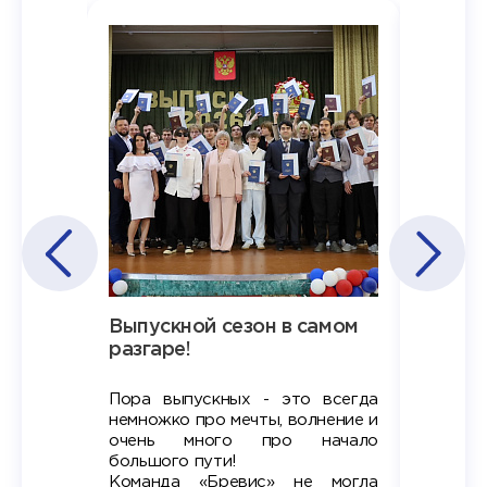
Наша
Выпускной сезон в самом
Сезон 
х
разгаре!
разгар
Пора выпускных - это всегда
Лето — 
вно мы
немножко про мечты, волнение и
студент
старте
очень много про начало
стран
ров в
большого пути!
дипломн
ти на
алы», а
Команда «Бревис» не могла
«Бре