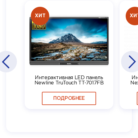
ХИТ
ХИ
Интерактивная LED панель
Ин
Newline TruTouch TT-7017FB
Ne
ПОДРОБНЕЕ