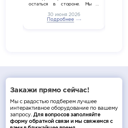
в самом
остаться в стороне. Мы с
принима
6
радостью побывали на
30 июня 2026
ртнеры
торжественном вручении
Генера
тивные
Подробнее
дипломов в колледжах региона
Суслин
одня наш
и поздравили выпускников.
автома
 Кирилл
уже 
ился в
ческий
экзам
т отбор
Донско
омика и
колле
работы
делятс
рекомен
Закажи прямо сейчас!
Мы с радостью подберем лучшее
интерактивное оборудование по вашему
запросу.
Для вопросов заполняйте
форму обратной связи и мы свяжемся с