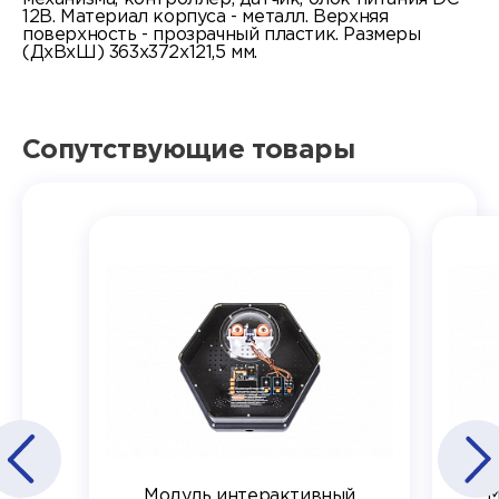
12В. Материал корпуса - металл. Верхняя
поверхность - прозрачный пластик. Размеры
(ДхВхШ) 363х372х121,5 мм.
Сопутствующие товары
Модуль интерактивный
М