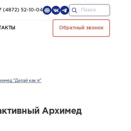
7 (4872) 52-10-04
ТАКТЫ
Обратный звонок
имед "Делай как я"
активный Архимед