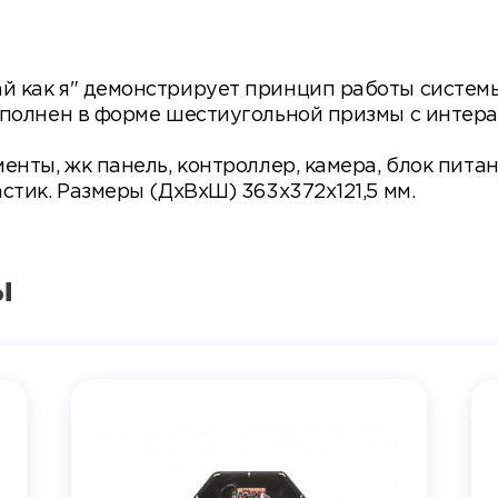
 как я" демонстрирует принцип работы cистемы
ыполнен в форме шестиугольной призмы с интер
нты, жк панель, контроллер, камера, блок питан
стик. Размеры (ДхВхШ) 363х372х121,5 мм.
ы