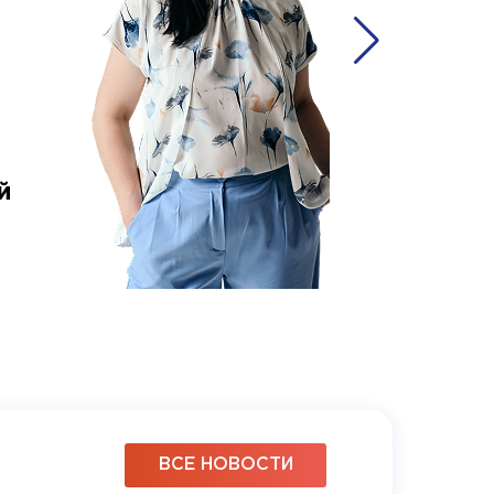
й
Ольга 
аккаунт-
ВСЕ НОВОСТИ