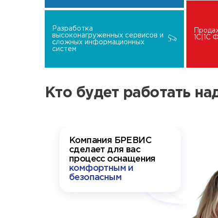
Разработка
Прода
высоконагруженных сервисов и
1C|1C
сложных информационных
систем
Кто будет работать н
Компания БРЕВИС
сделает для вас
процесс оснащения
комфортным и
безопасным