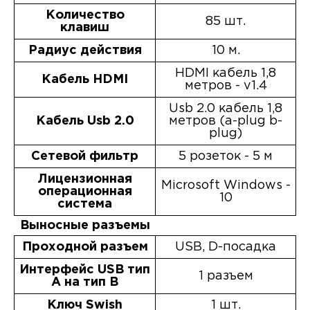
Количество
85 шт.
клавиш
Радиус действия
10 м.
HDMI кабель 1,8
Кабель HDMI
метров - v1.4
Usb 2.0 кабель 1,8
Кабель Usb 2.0
метров (a-plug b-
plug)
Сетевой фильтр
5 розеток - 5 м
Лицензионная
Microsoft Windows -
операционная
10
система
Выносные разъемы
Проходной разъем
USB, D-посадка
Интерфейс USB тип
1 разъем
A на тип B
Ключ Swish
1 шт.