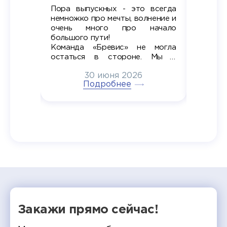
Пора выпускных - это всегда
Лето — 
вно мы
немножко про мечты, волнение и
студент
старте
очень много про начало
стран
ров в
большого пути!
дипломн
ти на
алы», а
Команда «Бревис» не могла
«Бре
в самом
остаться в стороне. Мы с
принима
6
радостью побывали на
30 июня 2026
ртнеры
торжественном вручении
Генера
тивные
Подробнее
дипломов в колледжах региона
Суслин
одня наш
и поздравили выпускников.
автома
 Кирилл
уже 
ился в
ческий
экзам
т отбор
Донско
омика и
колле
работы
делятс
рекомен
Закажи прямо сейчас!