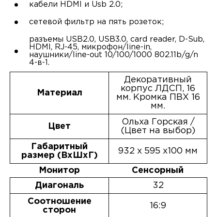
кабели HDMI и Usb 2.0;
сетевой фильтр на пять розеток;
разъемы USB2.0, USB3.0, card reader, D-Sub,
HDMI, RJ-45, микрофон/line-in,
наушники/line-out 10/100/1000 802.11b/g/n
4-в-1.
Декоративный
корпус ЛДСП, 16
Материал
мм. Кромка ПВХ 16
мм.
Ольха Горская /
Цвет
(Цвет на выбор)
Габаритный
932 х 595 х100 мм
размер (ВхШхГ)
Монитор
Сенсорный
Диагональ
32
Соотношение
16:9
сторон