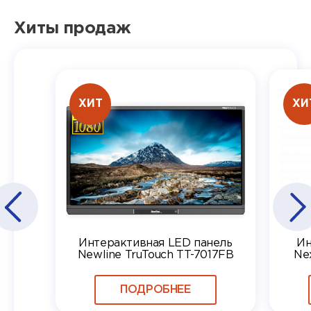
Хиты продаж
ХИТ
ХИ
Интерактивная LED панель
Ин
Newline TruTouch TT-7017FB
Ne
ПОДРОБНЕЕ