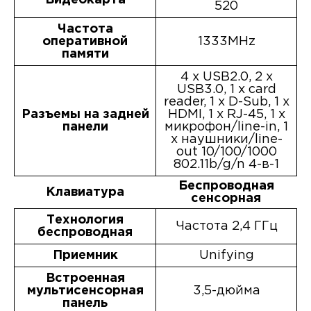
520
Частота
оперативной
1333MHz
памяти
4 x USB2.0, 2 x
USB3.0, 1 x card
reader, 1 x D-Sub, 1 x
Разъемы на задней
HDMI, 1 x RJ-45, 1 x
панели
микрофон/line-in, 1
x наушники/line-
out 10/100/1000
802.11b/g/n 4-в-1
Беспроводная
Клавиатура
сенсорная
Технология
Частота 2,4 ГГц
беспроводная
Приемник
Unifying
Встроенная
мультисенсорная
3,5-дюйма
панель