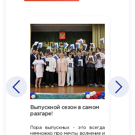
Наша
Выпускной сезон в самом
Сезон 
х
разгаре!
разгар
Пора выпускных - это всегда
Лето — 
вно мы
немножко про мечты, волнение и
студент