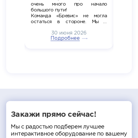
старте
очень много про начало
стран
ров в
большого пути!
дипломн
ти на
алы», а
Команда «Бревис» не могла
«Бре
в самом
остаться в стороне. Мы с
принима
6
радостью побывали на
30 июня 2026
ртнеры
торжественном вручении
Генера
тивные
Подробнее
дипломов в колледжах региона
Суслин
одня наш
и поздравили выпускников.
автома
 Кирилл
уже 
ился в
ческий
экзам
т отбор
Донско
омика и
колле
работы
делятс
рекомен
Закажи прямо сейчас!
Мы с радостью подберем лучшее
интерактивное оборудование по вашему