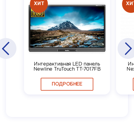
ХИТ
ХИ
Интерактивная LED панель
Ин
Newline TruTouch TT-7017FB
Ne
ПОДРОБНЕЕ