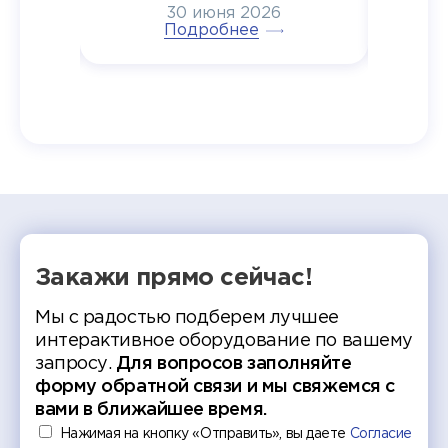
30 июня 2026
ртнеры
торжественном вручении
Генера
тивные
Подробнее
дипломов в колледжах региона
Суслин
одня наш
и поздравили выпускников.
автома
 Кирилл
уже 
ился в
ческий
экзам
т отбор
Донско
омика и
колле
работы
делятс
рекомен
Закажи прямо сейчас!
Мы с радостью подберем лучшее
интерактивное оборудование по вашему
запросу.
Для вопросов заполняйте
форму обратной связи и мы свяжемся с
вами в ближайшее время.
Нажимая на кнопку «Отправить», вы даете
Согласие