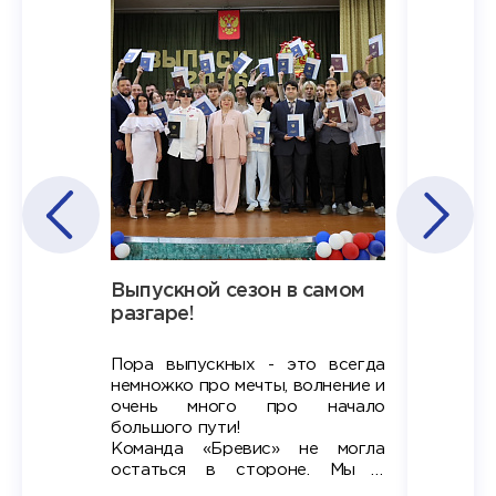
Наша
Выпускной сезон в самом
Сезон 
х
разгаре!
разгар
Пора выпускных - это всегда
Лето — 
вно мы
немножко про мечты, волнение и
студент
старте
очень много про начало
стран
ров в
большого пути!
дипломн
ти на
алы», а
Команда «Бревис» не могла
«Бре
в самом
остаться в стороне. Мы с
принима
6
радостью побывали на