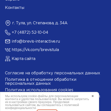
Контакты
г. Тула, ул. Степанова, д. 34А
+7 (4872) 52-10-04
info@brevis-interactive.ru
https://vk.com/brevistula
Карта сайта
Согласие на обработку персональных данных
Политика в отношении обработки
персональных данных
Политика использования cookies
Мы используем
cookie-файлы
для персонализации
✖
Согласие на обработку данных метрическими
контента и удобства пользователей. Вы можете запретить
программами
их в настройках своего браузера. Продолжая
пользоваться сайтом, вы соглашаетесь с
политикой
конфиденциальности
.