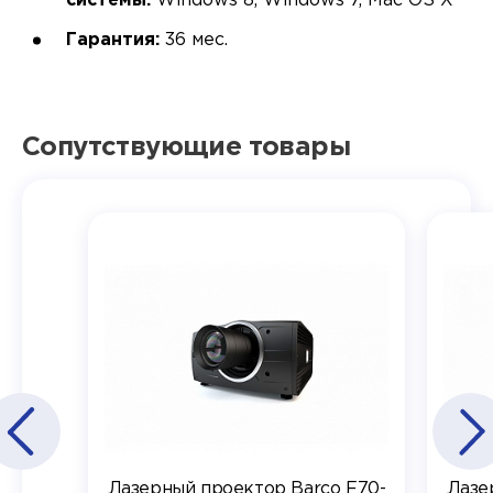
системы:
Windows 8, Windows 7, Mac OS X
Гарантия:
36 мес.
Сопутствующие товары
Лазерный проектор Barco F70-
Лазе