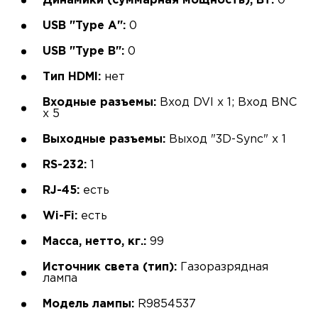
Динамики (суммарная мощность), Вт:
0
USB "Type A":
0
USB "Type B":
0
Тип HDMI:
нет
Входные разъемы:
Вход DVI х 1; Вход BNC
х 5
Выходные разъемы:
Выход "3D-Sync" х 1
RS-232:
1
RJ-45:
есть
Wi-Fi:
есть
Масса, нетто, кг.:
99
Источник света (тип):
Газоразрядная
лампа
Модель лампы:
R9854537