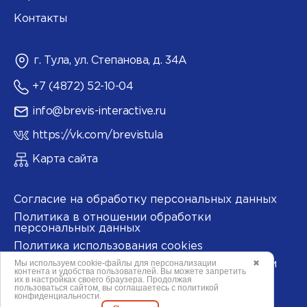
Контакты
г. Тула, ул. Степанова, д. 34А
+7 (4872) 52-10-04
info@brevis-interactive.ru
https://vk.com/brevistula
Карта сайта
Согласие на обработку персональных данных
Политика в отношении обработки
персональных данных
Политика использования cookies
Мы используем
cookie-файлы
для персонализации
✖
Согласие на обработку данных метрическими
контента и удобства пользователей. Вы можете запретить
программами
их в настройках своего браузера. Продолжая
пользоваться сайтом, вы соглашаетесь с
политикой
конфиденциальности
.