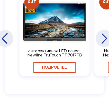
ХИТ
ХИ
Интерактивная LED панель
Ин
Newline TruTouch TT-7017FB
Ne
ПОДРОБНЕЕ