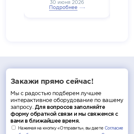
30 июня 2026
ртнеры
торжественном вручении
Генера
тивные
Подробнее
дипломов в колледжах региона
Суслин
одня наш
и поздравили выпускников.
автома
 Кирилл
уже 
ился в
ческий
экзам
т отбор
Донско
омика и
колле
работы
делятс
рекомен
Закажи прямо сейчас!
Мы с радостью подберем лучшее
интерактивное оборудование по вашему
запросу.
Для вопросов заполняйте
форму обратной связи и мы свяжемся с
вами в ближайшее время.
Нажимая на кнопку «Отправить», вы даете
Согласие