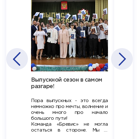
Наша
Выпускной сезон в самом
Сезон 
х
разгаре!
разгар
Пора выпускных - это всегда
Лето — 
вно мы
немножко про мечты, волнение и
студент
старте
очень много про начало
стран
ров в
большого пути!
дипломн
ти на
алы», а
Команда «Бревис» не могла
«Бре
в самом
остаться в стороне. Мы с
принима
6
радостью побывали на