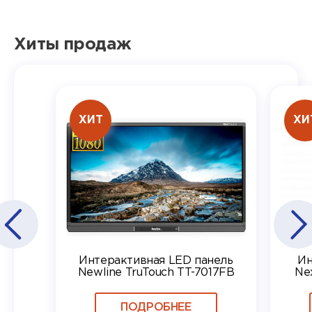
Хиты продаж
ХИТ
ХИ
Интерактивная LED панель
Ин
Newline TruTouch TT-7017FB
Ne
ПОДРОБНЕЕ