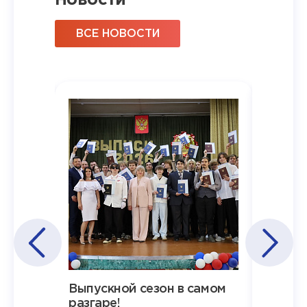
Новости
ВСЕ НОВОСТИ
Наша
Выпускной сезон в самом
Сезон 
х
разгаре!
разгар