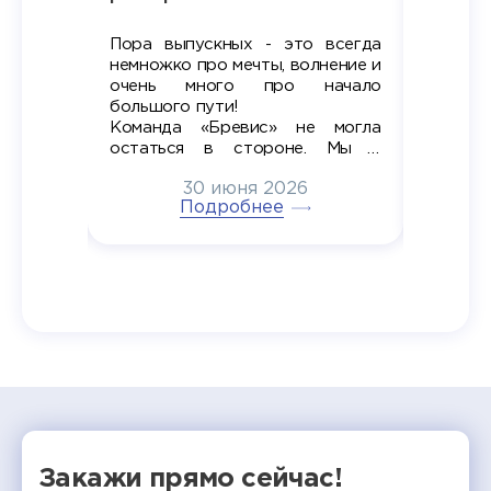
Пора выпускных - это всегда
Лето — 
вно мы
немножко про мечты, волнение и
студент
старте
очень много про начало
стран
ров в
большого пути!
дипломн
ти на
алы», а
Команда «Бревис» не могла
«Бре
в самом
остаться в стороне. Мы с
принима
6
радостью побывали на
30 июня 2026
ртнеры
торжественном вручении
Генера
тивные
Подробнее
дипломов в колледжах региона
Суслин
одня наш
и поздравили выпускников.
автома
 Кирилл
уже 
ился в
ческий
экзам
т отбор
Донско
омика и
колле
работы
делятс
рекомен
Закажи прямо сейчас!