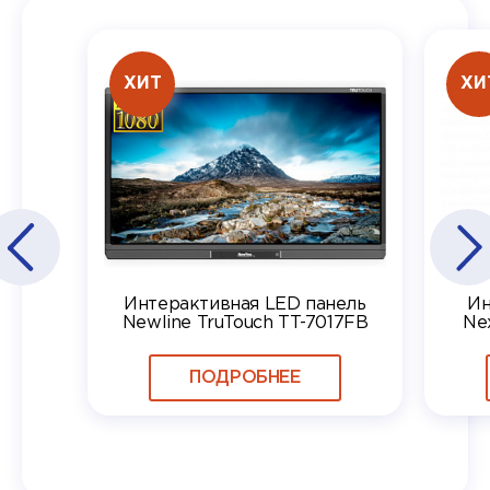
ХИТ
ХИ
Интерактивная LED панель
Ин
Newline TruTouch TT-7017FB
Ne
ПОДРОБНЕЕ