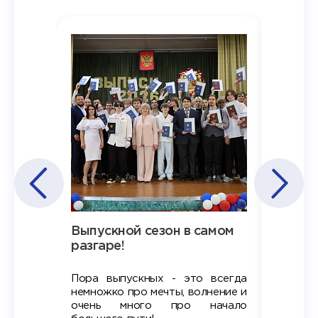
Наша
Выпускной сезон в самом
Сезон 
х
разгаре!
разгар
Пора выпускных - это всегда
Лето — 
вно мы
немножко про мечты, волнение и
студент
старте
очень много про начало
стран
ров в