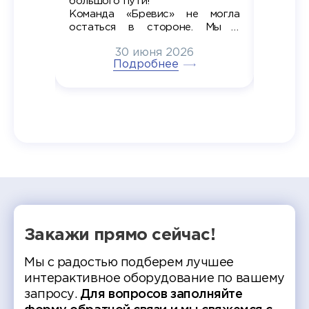
большого пути!
дипломн
ти на
алы», а
Команда «Бревис» не могла
«Бре
в самом
остаться в стороне. Мы с
принима
6
радостью побывали на
30 июня 2026
ртнеры
торжественном вручении
Генера
тивные
Подробнее
дипломов в колледжах региона
Суслин
одня наш
и поздравили выпускников.
автома
 Кирилл
уже 
ился в
ческий
экзам
т отбор
Донско
омика и
колле
работы
делятс
рекомен
Закажи прямо сейчас!
Мы с радостью подберем лучшее
интерактивное оборудование по вашему
запросу.
Для вопросов заполняйте