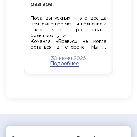
х
разгаре!
разгар
Пора выпускных - это всегда
Лето — 
вно мы
немножко про мечты, волнение и
студент
старте
очень много про начало
стран
ров в
большого пути!
дипломн
ти на
алы», а
Команда «Бревис» не могла
«Бре
в самом
остаться в стороне. Мы с
принима
6
радостью побывали на
30 июня 2026
ртнеры
торжественном вручении
Генера
тивные
Подробнее
дипломов в колледжах региона
Суслин
одня наш
и поздравили выпускников.
автома
 Кирилл
уже 
ился в
ческий
экзам
т отбор
Донско
омика и
колле
работы
делятс
рекомен