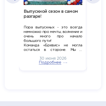
Наша
Выпускной сезон в самом
Сезон 
х
разгаре!
разгар
Пора выпускных - это всегда
Лето — 
вно мы
немножко про мечты, волнение и
студент
старте
очень много про начало
стран
ров в
большого пути!
дипломн
ти на
алы», а
Команда «Бревис» не могла
«Бре
в самом
остаться в стороне. Мы с
принима
6
радостью побывали на
30 июня 2026
ртнеры
торжественном вручении
Генера
тивные
Подробнее
дипломов в колледжах региона
Суслин
одня наш
и поздравили выпускников.
автома
 Кирилл
уже 
ился в
ческий
экзам
т отбор
Донско
омика и
колле
работы
делятс
рекомен