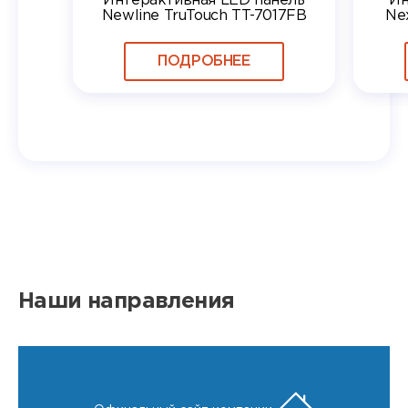
Интерактивная LED панель
Ин
Newline TruTouch TT-7017FB
Ne
ПОДРОБНЕЕ
Наши направления