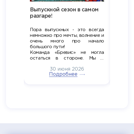
Наша
Выпускной сезон в самом
Сезон 
х
разгаре!
разгар
Пора выпускных - это всегда
Лето — 
вно мы
немножко про мечты, волнение и
студент
старте
очень много про начало
стран
ров в
большого пути!
дипломн
ти на
алы», а
Команда «Бревис» не могла
«Бре
в самом
остаться в стороне. Мы с
принима
6
радостью побывали на
30 июня 2026
ртнеры
торжественном вручении
Генера
тивные
Подробнее
дипломов в колледжах региона
Суслин
одня наш
и поздравили выпускников.
автома
 Кирилл
уже 
ился в
ческий
экзам
т отбор
Донско
омика и
колле
работы
делятс
рекомен