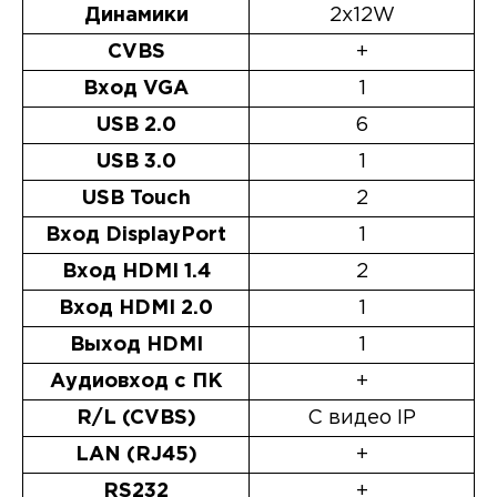
Динамики
2x12W
CVBS
+
Вход VGA
1
USB 2.0
6
USB 3.0
1
USB Touch
2
Вход DisplayPort
1
Вход HDMI 1.4
2
Вход HDMI 2.0
1
Выход HDMI
1
Аудиовход с ПК
+
R/L (CVBS)
С видео IP
LAN (RJ45)
+
RS232
+