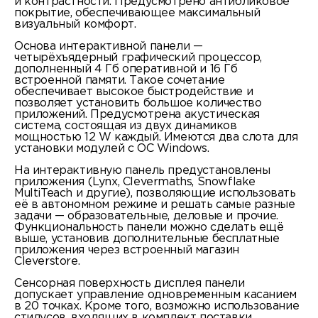
и контрастности. Предусмотрено антибликовое
покрытие, обеспечивающее максимальный
визуальный комфорт.
Основа интерактивной панели —
четырёхъядерный графический процессор,
дополненный 4 Гб оперативной и 16 Гб
встроенной памяти. Такое сочетание
обеспечивает высокое быстродействие и
позволяет установить большое количество
приложений. Предусмотрена акустическая
система, состоящая из двух динамиков
мощностью 12 W каждый. Имеются два слота для
установки модулей с ОС Windows.
На интерактивную панель предустановлены
приложения (Lynx, Clevermaths, Snowflake
MultiTeach и другие), позволяющие использовать
её в автономном режиме и решать самые разные
задачи — образовательные, деловые и прочие.
Функциональность панели можно сделать ещё
выше, установив дополнительные бесплатные
приложения через встроенный магазин
Cleverstore.
Сенсорная поверхность дисплея панели
допускает управление одновременным касанием
в 20 точках. Кроме того, возможно использование
стилусов, входящих в комплект поставки.