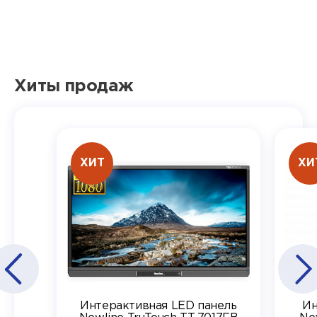
Хиты продаж
ХИТ
ХИ
Интерактивная LED панель
Ин