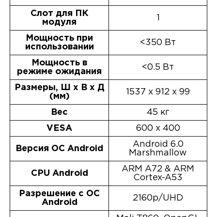
Слот для ПК
1
модуля
Мощность при
<350 Вт
использовании
Мощность в
<0.5 Вт
режиме ожидания
Размеры, Ш х В х Д
1537 x 912 x 99
(мм)
Вес
45 кг
VESA
600 x 400
Android 6.0
Версия ОС Android
Marshmallow
ARM A72 & ARM
CPU Android
Cortex-A53
Разрешение с ОС
2160p/UHD
Android