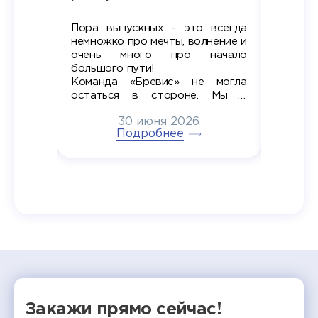
Пора выпускных - это всегда
Лето — 
вно мы
немножко про мечты, волнение и
студент
старте
очень много про начало
стран
ров в
большого пути!
дипломн
ти на
алы», а
Команда «Бревис» не могла
«Бре
в самом
остаться в стороне. Мы с
принима
6
радостью побывали на
30 июня 2026
ртнеры
торжественном вручении
Генера
тивные
Подробнее
дипломов в колледжах региона
Суслин
одня наш
и поздравили выпускников.
автома
 Кирилл
уже 
ился в
ческий
экзам
т отбор
Донско
омика и
колле
работы
делятс
рекомен
Закажи прямо сейчас!