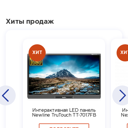
Хиты продаж
ХИТ
ХИ
Интерактивная LED панель
Ин
Newline TruTouch TT-7017FB
Ne