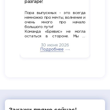
х
разгаре!
разгар
Пора выпускных - это всегда
Лето — 
вно мы
немножко про мечты, волнение и
студент
старте
очень много про начало
стран
ров в
большого пути!
дипломн
ти на
алы», а
Команда «Бревис» не могла
«Бре
в самом
остаться в стороне. Мы с
принима
6
радостью побывали на
30 июня 2026
ртнеры
торжественном вручении
Генера
тивные
Подробнее
дипломов в колледжах региона
Суслин
одня наш
и поздравили выпускников.
автома
 Кирилл
уже 
ился в
ческий
экзам
т отбор
Донско
омика и
колле
работы
делятс
рекомен