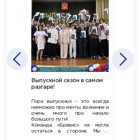
Наша
Выпускной сезон в самом
Сезон 
х
разгаре!
разгар
Пора выпускных - это всегда
Лето — 
вно мы
немножко про мечты, волнение и
студент
старте
очень много про начало
стран
ров в
большого пути!
дипломн
ти на
алы», а
Команда «Бревис» не могла
«Бре
в самом
остаться в стороне. Мы с
принима
6
радостью побывали на