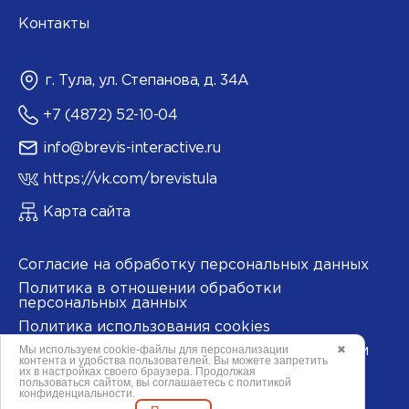
Контакты
г. Тула, ул. Степанова, д. 34А
+7 (4872) 52-10-04
info@brevis-interactive.ru
https://vk.com/brevistula
Карта сайта
Согласие на обработку персональных данных
Политика в отношении обработки
персональных данных
Политика использования cookies
Мы используем
cookie-файлы
для персонализации
✖
Согласие на обработку данных метрическими
контента и удобства пользователей. Вы можете запретить
программами
их в настройках своего браузера. Продолжая
пользоваться сайтом, вы соглашаетесь с
политикой
конфиденциальности
.