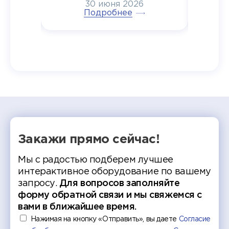
30 июня 2026
ртнеры
торжественном вручении
Генера
тивные
Подробнее
дипломов в колледжах региона
Суслин
одня наш
и поздравили выпускников.
автома
 Кирилл
уже 
ился в
ческий
экзам
т отбор
Донско
омика и
колле
работы
делятс
рекомен
Закажи прямо сейчас!
Мы с радостью подберем лучшее
интерактивное оборудование по вашему
запросу.
Для вопросов заполняйте
форму обратной связи и мы свяжемся с
вами в ближайшее время.
Нажимая на кнопку «Отправить», вы даете
Согласие