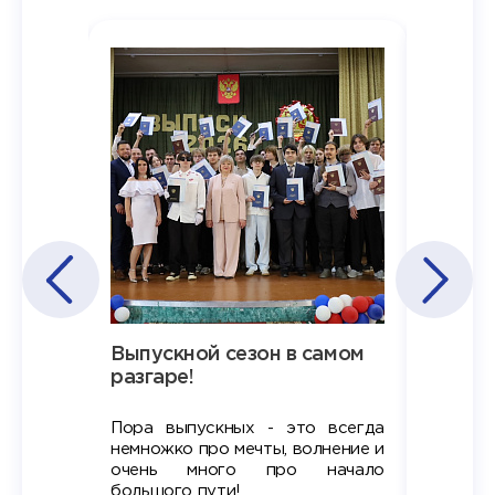
Наша
Выпускной сезон в самом
Сезон 
х
разгаре!
разгар
Пора выпускных - это всегда
Лето — 
вно мы
немножко про мечты, волнение и
студент
старте
очень много про начало
стран
ров в
большого пути!
дипломн
ти на