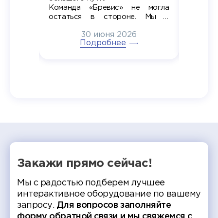
алы», а
Команда «Бревис» не могла
«Бре
в самом
остаться в стороне. Мы с
принима
6
радостью побывали на
30 июня 2026
ртнеры
торжественном вручении
Генера
тивные
Подробнее
дипломов в колледжах региона
Суслин
одня наш
и поздравили выпускников.
автома
 Кирилл
уже 
ился в
ческий
экзам
т отбор
Донско
омика и
колле
работы
делятс
рекомен
Закажи прямо сейчас!
Мы с радостью подберем лучшее
интерактивное оборудование по вашему
запросу.
Для вопросов заполняйте
форму обратной связи и мы свяжемся с