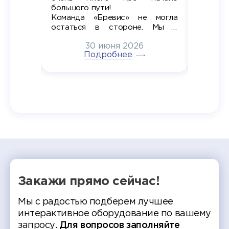
ров в
большого пути!
дипломн
ти на
алы», а
Команда «Бревис» не могла
«Бре
в самом
остаться в стороне. Мы с
принима
6
радостью побывали на
30 июня 2026
ртнеры
торжественном вручении
Генера
тивные
Подробнее
дипломов в колледжах региона
Суслин
одня наш
и поздравили выпускников.
автома
 Кирилл
уже 
ился в
ческий
экзам
т отбор
Донско
омика и
колле
работы
делятс
рекомен
Закажи прямо сейчас!
Мы с радостью подберем лучшее
интерактивное оборудование по вашему
запросу.
Для вопросов заполняйте