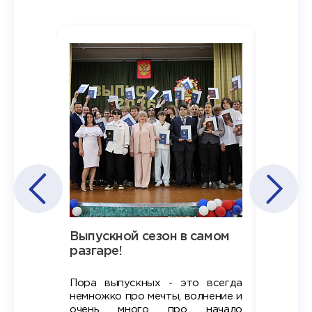
Наша
Выпускной сезон в самом
Сезон 
х
разгаре!
разгар
Пора выпускных - это всегда
Лето — 
вно мы
немножко про мечты, волнение и
студент
старте
очень много про начало
стран