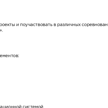
роекты и поучаствовать в различных соревнован
».
лементов:
ерационной системой