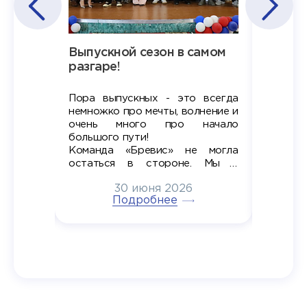
Наша
Выпускной сезон в самом
Сезон 
х
разгаре!
разгар
Пора выпускных - это всегда
Лето — 
вно мы
немножко про мечты, волнение и
студент
старте
очень много про начало
стран
ров в
большого пути!
дипломн
ти на
алы», а
Команда «Бревис» не могла
«Бре
в самом
остаться в стороне. Мы с
принима
6
радостью побывали на
30 июня 2026
ртнеры
торжественном вручении
Генера
тивные
Подробнее
дипломов в колледжах региона
Суслин
одня наш
и поздравили выпускников.
автома
 Кирилл
уже 
ился в
ческий
экзам
т отбор
Донско
омика и
колле
работы
делятс
рекомен