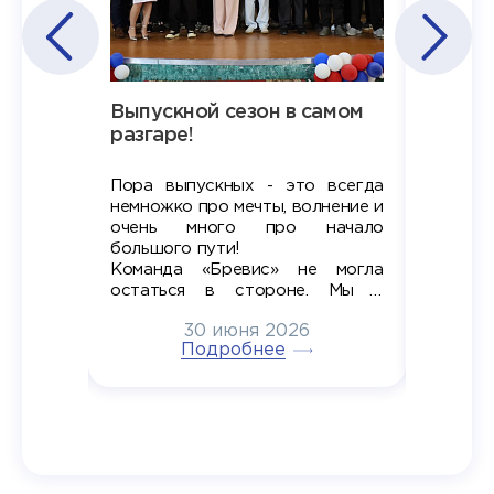
Наша
Выпускной сезон в самом
Сезон 
х
разгаре!
разгар
Пора выпускных - это всегда
Лето — 
вно мы
немножко про мечты, волнение и
студент
старте
очень много про начало
стран
ров в
большого пути!
дипломн
ти на
алы», а
Команда «Бревис» не могла
«Бре
в самом
остаться в стороне. Мы с
принима
6
радостью побывали на
30 июня 2026
ртнеры
торжественном вручении
Генера
тивные
Подробнее
дипломов в колледжах региона
Суслин
одня наш
и поздравили выпускников.
автома
 Кирилл
уже 
ился в
ческий
экзам
т отбор
Донско
омика и
колле
работы