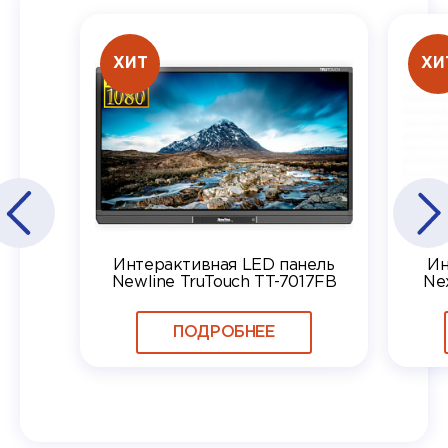
ХИТ
ХИ
Интерактивная LED панель
Ин
Newline TruTouch TT-7017FB
Ne
ПОДРОБНЕЕ