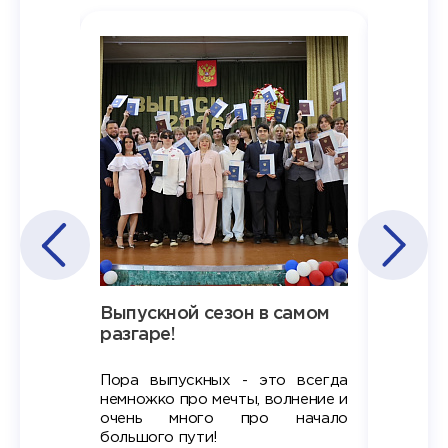
Наша
Выпускной сезон в самом
Сезон 
х
разгаре!
разгар
Пора выпускных - это всегда
Лето — 
вно мы
немножко про мечты, волнение и
студент
старте
очень много про начало
стран
ров в
большого пути!
дипломн
ти на