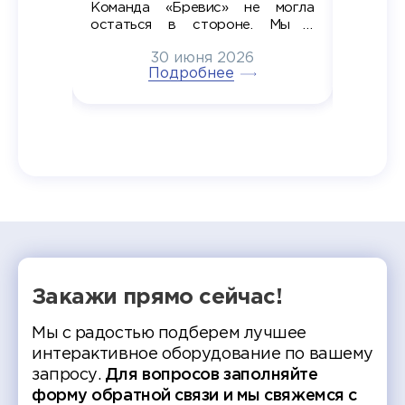
алы», а
Команда «Бревис» не могла
«Бре
в самом
остаться в стороне. Мы с
принима
6
радостью побывали на
30 июня 2026
ртнеры
торжественном вручении
Генера
тивные
Подробнее
дипломов в колледжах региона
Суслин
одня наш
и поздравили выпускников.
автома
 Кирилл
уже 
ился в
ческий
экзам
т отбор
Донско
омика и
колле
работы
делятс
рекомен
Закажи прямо сейчас!
Мы с радостью подберем лучшее
интерактивное оборудование по вашему
запросу.
Для вопросов заполняйте
форму обратной связи и мы свяжемся с