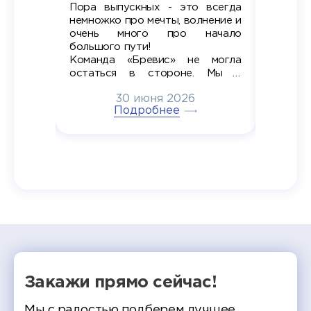
Пора выпускных - это всегда
Лето — 
вно мы
немножко про мечты, волнение и
студент
старте
очень много про начало
стран
ров в
большого пути!
дипломн
ти на
алы», а
Команда «Бревис» не могла
«Бре
в самом
остаться в стороне. Мы с
принима
6
радостью побывали на
30 июня 2026
ртнеры
торжественном вручении
Генера
тивные
Подробнее
дипломов в колледжах региона
Суслин
одня наш
и поздравили выпускников.
автома
 Кирилл
уже 
ился в
ческий
экзам
т отбор
Донско
омика и
колле
работы
делятс
рекомен
Закажи прямо сейчас!
Мы с радостью подберем лучшее