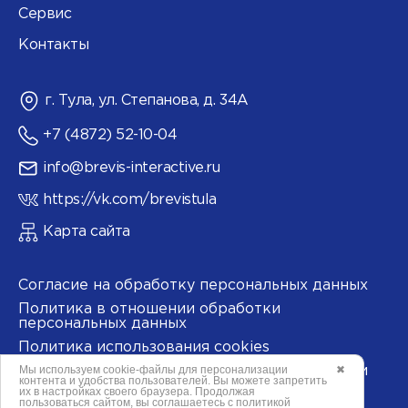
Сервис
Контакты
г. Тула, ул. Степанова, д. 34А
+7 (4872) 52-10-04
info@brevis-interactive.ru
https://vk.com/brevistula
Карта сайта
Согласие на обработку персональных данных
Политика в отношении обработки
персональных данных
Политика использования cookies
Мы используем
cookie-файлы
для персонализации
✖
Согласие на обработку данных метрическими
контента и удобства пользователей. Вы можете запретить
программами
их в настройках своего браузера. Продолжая
пользоваться сайтом, вы соглашаетесь с
политикой