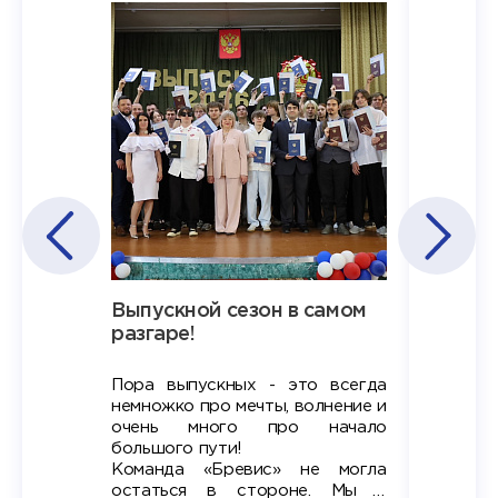
Наша
Выпускной сезон в самом
Сезон 
х
разгаре!
разгар
Пора выпускных - это всегда
Лето — 
вно мы
немножко про мечты, волнение и
студент
старте
очень много про начало
стран
ров в
большого пути!
дипломн
ти на
алы», а
Команда «Бревис» не могла
«Бре
в самом
остаться в стороне. Мы с
принима