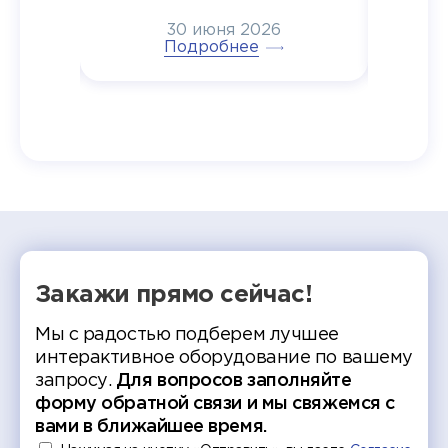
6
радостью побывали на
30 июня 2026
ртнеры
торжественном вручении
Генера
тивные
Подробнее
дипломов в колледжах региона
Суслин
одня наш
и поздравили выпускников.
автома
 Кирилл
уже 
ился в
ческий
экзам
т отбор
Донско
омика и
колле
работы
делятс
рекомен
Закажи прямо сейчас!
Мы с радостью подберем лучшее
интерактивное оборудование по вашему
запросу.
Для вопросов заполняйте
форму обратной связи и мы свяжемся с
вами в ближайшее время.