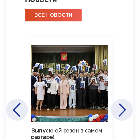
Новости
ВСЕ НОВОСТИ
Наша
Выпускной сезон в самом
Сезон 
х
разгаре!
разгар