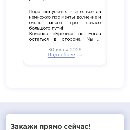
Пора выпускных - это всегда
Лето — 
вно мы
немножко про мечты, волнение и
студент
старте
очень много про начало
стран
ров в
большого пути!
дипломн
ти на
алы», а
Команда «Бревис» не могла
«Бре
в самом
остаться в стороне. Мы с
принима
6
радостью побывали на
30 июня 2026
ртнеры
торжественном вручении
Генера
тивные
Подробнее
дипломов в колледжах региона
Суслин
одня наш
и поздравили выпускников.
автома
 Кирилл
уже 
ился в
ческий
экзам
т отбор
Донско
омика и
колле
работы
делятс
рекомен
Закажи прямо сейчас!