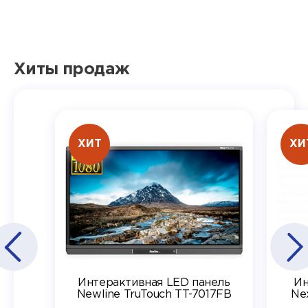
Хиты продаж
ХИТ
ХИ
Интерактивная LED панель
Ин
Newline TruTouch TT-7017FB
Ne