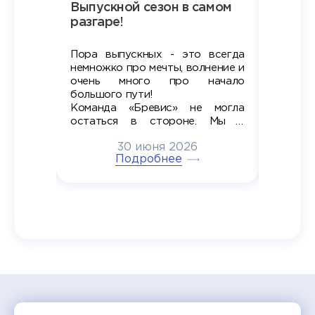
Наша
Выпускной сезон в самом
Сезон 
х
разгаре!
разгар
Пора выпускных - это всегда
Лето — 
вно мы
немножко про мечты, волнение и
студент
старте
очень много про начало
стран
ров в
большого пути!
дипломн
ти на
алы», а
Команда «Бревис» не могла
«Бре
в самом
остаться в стороне. Мы с
принима
6
радостью побывали на
30 июня 2026
ртнеры
торжественном вручении
Генера
тивные
Подробнее
дипломов в колледжах региона
Суслин
одня наш
и поздравили выпускников.
автома
 Кирилл
уже 
ился в
ческий
экзам
т отбор
Донско
омика и
колле
работы
делятс
рекомен