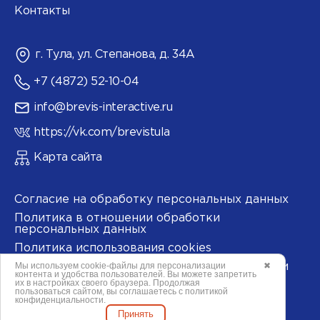
Контакты
г. Тула, ул. Степанова, д. 34А
+7 (4872) 52-10-04
info@brevis-interactive.ru
https://vk.com/brevistula
Карта сайта
Согласие на обработку персональных данных
Политика в отношении обработки
персональных данных
Политика использования cookies
Мы используем
cookie-файлы
для персонализации
✖
Согласие на обработку данных метрическими
контента и удобства пользователей. Вы можете запретить
программами
их в настройках своего браузера. Продолжая
пользоваться сайтом, вы соглашаетесь с
политикой
конфиденциальности
.
Принять