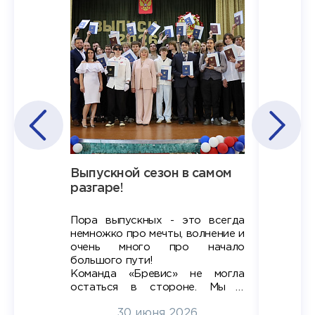
Наша
Выпускной сезон в самом
Сезон 
х
разгаре!
разгар
Пора выпускных - это всегда
Лето — 
вно мы
немножко про мечты, волнение и
студент
старте
очень много про начало
стран
ров в
большого пути!
дипломн
ти на
алы», а
Команда «Бревис» не могла
«Бре
в самом
остаться в стороне. Мы с
принима
6
радостью побывали на
30 июня 2026
ртнеры
торжественном вручении
Генера