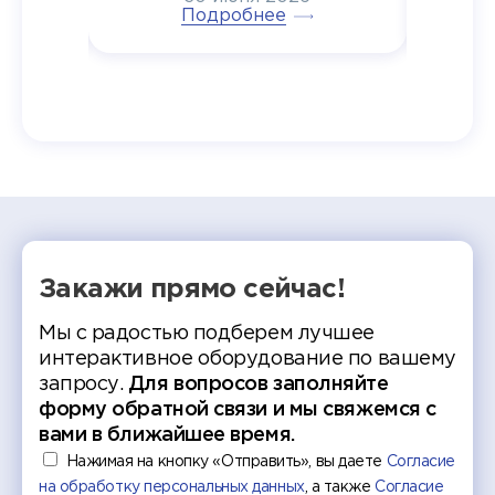
тивные
Подробнее
дипломов в колледжах региона
Суслин
одня наш
и поздравили выпускников.
автома
 Кирилл
уже 
ился в
ческий
экзам
т отбор
Донско
омика и
колле
работы
делятс
рекомен
Закажи прямо сейчас!
Мы с радостью подберем лучшее
интерактивное оборудование по вашему
запросу.
Для вопросов заполняйте
форму обратной связи и мы свяжемся с
вами в ближайшее время.
Нажимая на кнопку «Отправить», вы даете
Согласие
на обработку персональных данных
, а также
Согласие