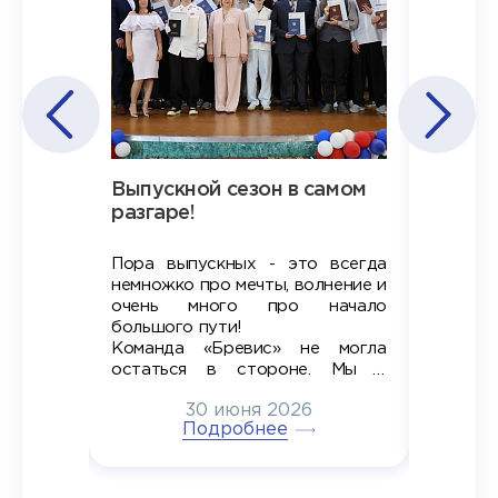
Наша
Выпускной сезон в самом
Сезон 
х
разгаре!
разгар
Пора выпускных - это всегда
Лето — 
вно мы
немножко про мечты, волнение и
студент
старте
очень много про начало
стран
ров в
большого пути!
дипломн
ти на
алы», а
Команда «Бревис» не могла
«Бре
в самом
остаться в стороне. Мы с
принима
6
радостью побывали на
30 июня 2026
ртнеры
торжественном вручении
Генера
тивные
Подробнее
дипломов в колледжах региона
Суслин
одня наш
и поздравили выпускников.
автома
 Кирилл
уже 
ился в
ческий
экзам