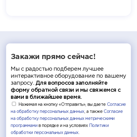
т отбор
Донско
омика и
колле
работы
делятс
рекомен
Закажи прямо сейчас!
Мы с радостью подберем лучшее
интерактивное оборудование по вашему
запросу.
Для вопросов заполняйте
форму обратной связи и мы свяжемся с
вами в ближайшее время.
Нажимая на кнопку «Отправить», вы даете
Согласие
на обработку персональных данных
, а также
Согласие
на обработку персональных данных метрическими
программами
в порядке и на условиях
Политики
обработки персональных данных
.