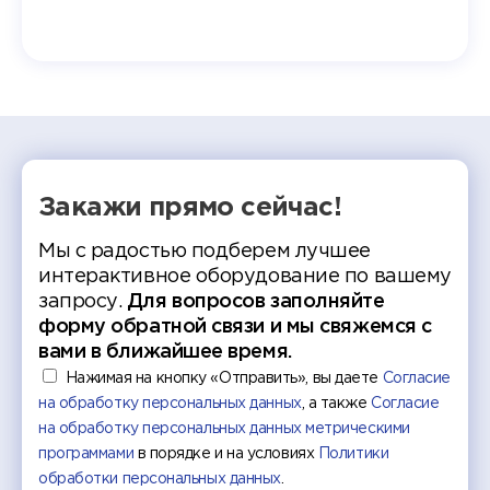
ческий
экзам
т отбор
Донско
омика и
колле
работы
делятс
рекомен
Закажи прямо сейчас!
Мы с радостью подберем лучшее
интерактивное оборудование по вашему
запросу.
Для вопросов заполняйте
форму обратной связи и мы свяжемся с
вами в ближайшее время.
Нажимая на кнопку «Отправить», вы даете
Согласие
на обработку персональных данных
, а также
Согласие
на обработку персональных данных метрическими
программами
в порядке и на условиях
Политики
обработки персональных данных
.