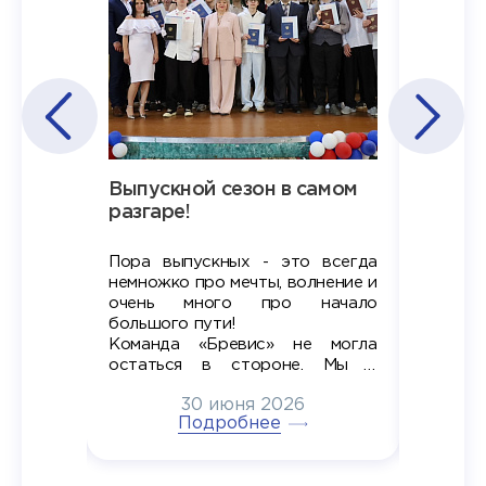
Наша
Выпускной сезон в самом
Сезон 
х
разгаре!
разгар
Пора выпускных - это всегда
Лето — 
вно мы
немножко про мечты, волнение и
студент
старте
очень много про начало
стран
ров в
большого пути!
дипломн
ти на
алы», а
Команда «Бревис» не могла
«Бре
в самом
остаться в стороне. Мы с
принима
6
радостью побывали на
30 июня 2026
ртнеры
торжественном вручении
Генера
тивные
Подробнее
дипломов в колледжах региона
Суслин
одня наш
и поздравили выпускников.
автома
 Кирилл
уже 
ился в