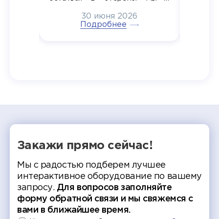
6
радостью побывали на
30 июня 2026
ртнеры
торжественном вручении
Генера
тивные
Подробнее
дипломов в колледжах региона
Суслин
одня наш
и поздравили выпускников.
автома
 Кирилл
уже 
ился в
ческий
экзам
т отбор
Донско
омика и
колле
работы
делятс
рекомен
Закажи прямо сейчас!
Мы с радостью подберем лучшее
интерактивное оборудование по вашему
запросу.
Для вопросов заполняйте
форму обратной связи и мы свяжемся с
вами в ближайшее время.