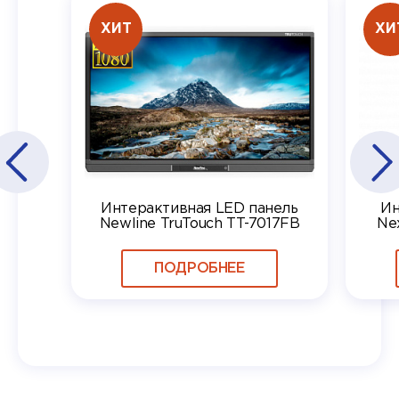
ХИТ
ХИ
Интерактивная LED панель
Ин
Newline TruTouch TT-7017FB
Ne
ПОДРОБНЕЕ