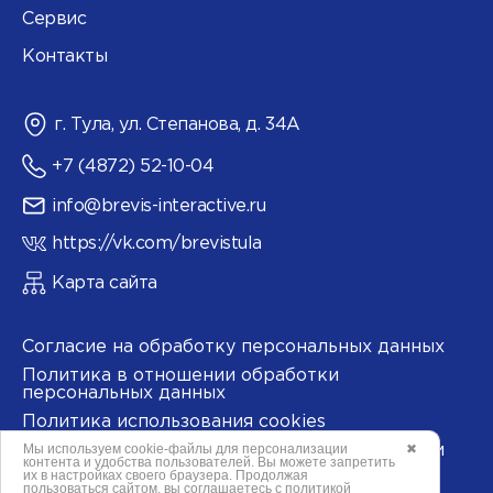
Сервис
Контакты
г. Тула, ул. Степанова, д. 34А
+7 (4872) 52-10-04
info@brevis-interactive.ru
https://vk.com/brevistula
Карта сайта
Согласие на обработку персональных данных
Политика в отношении обработки
персональных данных
Политика использования cookies
Мы используем
cookie-файлы
для персонализации
✖
Согласие на обработку данных метрическими
контента и удобства пользователей. Вы можете запретить
программами
их в настройках своего браузера. Продолжая
пользоваться сайтом, вы соглашаетесь с
политикой