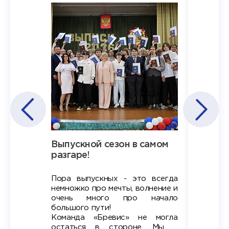
Наша
Выпускной сезон в самом
Сезон 
х
разгаре!
разгар
Пора выпускных - это всегда
Лето — 
вно мы
немножко про мечты, волнение и
студент
старте
очень много про начало
стран
ров в
большого пути!
дипломн
ти на
алы», а
Команда «Бревис» не могла
«Бре
в самом
остаться в стороне. Мы с
принима