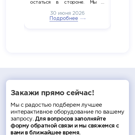
в самом
остаться в стороне. Мы с
принима
6
радостью побывали на
30 июня 2026
ртнеры
торжественном вручении
Генера
тивные
Подробнее
дипломов в колледжах региона
Суслин
одня наш
и поздравили выпускников.
автома
 Кирилл
уже 
ился в
ческий
экзам
т отбор
Донско
омика и
колле
работы
делятс
рекомен
Закажи прямо сейчас!
Мы с радостью подберем лучшее
интерактивное оборудование по вашему
запросу.
Для вопросов заполняйте
форму обратной связи и мы свяжемся с
вами в ближайшее время.