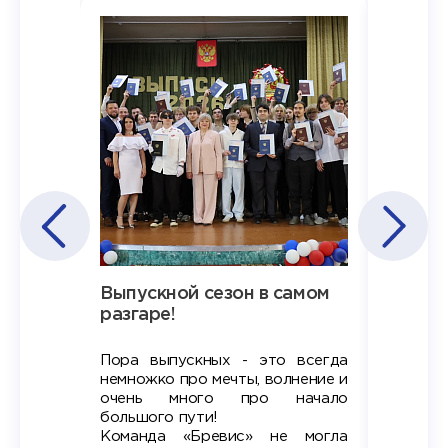
Наша
Выпускной сезон в самом
Сезон 
х
разгаре!
разгар
Пора выпускных - это всегда
Лето — 
вно мы
немножко про мечты, волнение и
студент
старте
очень много про начало
стран
ров в
большого пути!
дипломн
ти на
алы», а
Команда «Бревис» не могла
«Бре