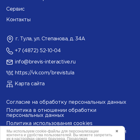
Сервис
Контакты
г. Тула, ул. Степанова, д. 34А
+7 (4872) 52-10-04
info@brevis-interactive.ru
https://vk.com/brevistula
Карта сайта
Согласие на обработку персональных данных
Политика в отношении обработки
персональных данных
Политика использования cookies
Мы используем
cookie-файлы
для персонализации
✖
Согласие на обработку данных метрическими
контента и удобства пользователей. Вы можете запретить
программами
их в настройках своего браузера. Продолжая