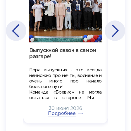
Наша
Выпускной сезон в самом
Сезон 
х
разгаре!
разгар
Пора выпускных - это всегда
Лето — 
вно мы
немножко про мечты, волнение и
студент
старте
очень много про начало
стран
ров в
большого пути!
дипломн
ти на
алы», а
Команда «Бревис» не могла
«Бре
в самом
остаться в стороне. Мы с
принима
6
радостью побывали на
30 июня 2026
ртнеры
торжественном вручении
Генера
тивные
Подробнее
дипломов в колледжах региона
Суслин
одня наш
и поздравили выпускников.
автома
 Кирилл
уже 
ился в
ческий