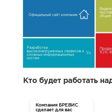
Видео
проти
Офицальный сайт компании
общие 
Разработка
Прода
высоконагруженных сервисов и
1C|1C
сложных информационных
систем
Кто будет работать н
Компания БРЕВИС
сделает для вас