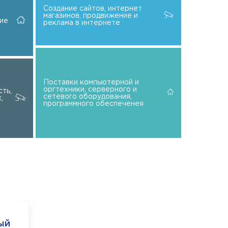
Создание сайтов, интернет
магазинов, продвижение и
ие
реклама в интернете
Поставки компьютерной и
оргтехники, серверного и
ть,
сетевого оборудования,
,
программного обеспеченея
Рабо
ый
экон