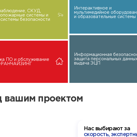
Интерактивное и
наблюдение, СКУД,
мультимедийное оборудован
вопожарные системы и
и образовательные системы
системы безопасности
Информационная безопаснос
защита персональных данных
жа ПО и обслуживание
выдача ЭЦП
 ФРАНЧАЙЗИНГ
ад вашим проектом
Нас выбирают за
скорость, экспертн