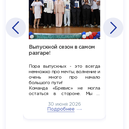
Наша
Выпускной сезон в самом
Сезон 
х
разгаре!
разгар
Пора выпускных - это всегда
Лето — 
вно мы
немножко про мечты, волнение и
студент
старте
очень много про начало
стран
ров в
большого пути!
дипломн
ти на
алы», а
Команда «Бревис» не могла
«Бре
в самом
остаться в стороне. Мы с
принима
6
радостью побывали на
30 июня 2026
ртнеры
торжественном вручении
Генера
тивные
Подробнее
дипломов в колледжах региона
Суслин
одня наш
и поздравили выпускников.
автома
 Кирилл
уже 
ился в
ческий
экзам