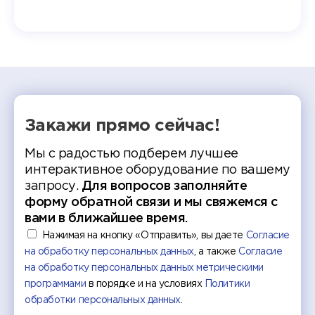
т отбор
Донско
омика и
колле
работы
делятс
рекомен
Закажи прямо сейчас!
Мы с радостью подберем лучшее
интерактивное оборудование по вашему
запросу.
Для вопросов заполняйте
форму обратной связи и мы свяжемся с
вами в ближайшее время.
Нажимая на кнопку «Отправить», вы даете
Согласие
на обработку персональных данных
, а также
Согласие
на обработку персональных данных метрическими
программами
в порядке и на условиях
Политики
обработки персональных данных
.