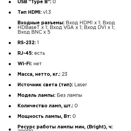
USB "Type B":
0
Тип HDMI:
v1.3
Входные разъемы:
Вход HDMI х 1; Вход
HDBaseT х 1; Вход VGA х 1; Вход DVI х 1;
Вход BNC х 5
RS-232:
1
RJ-45:
есть
Wi-Fi:
нет
Масса, нетто, кг.:
23
Источник света (тип):
Laser
Модель лампы:
Без лампы
Количество ламп, шт.:
0
Мощность лампы, Вт:
0
Ресурс работы лампы мин, (Bright), ч: