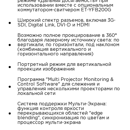
режиме «Дальняя досягаемость» при
использовании вместе с опциональным
коммутатором-свитчером ET-YFB200G
Широкий спектр разъемов, включая 3G-
SDI, Digital Link, DVI-D и HDMI
Возможно полное проецирование в 360°
благодаря лазерному источнику света: по
вертикали, по горизонтали, под наклоном
(комбинация вертикального и
горизонтального направления)
Портретный режим для вертикальной
проекции изображения
Программа "Multi Projector Monitoring &
Control Software" для слежения и
управления несколькими проекторами по
локальной сети
Система поддержки Мульти-Экрана:
функция контроля яркости
перекрывающихся областей "edge
blending", синхронизация по цветам и
процессор мульти-экрана