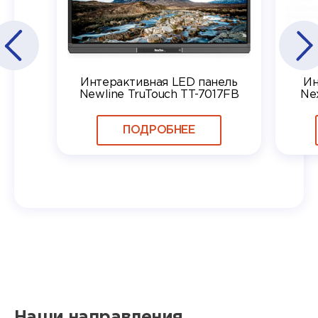
Интерактивная LED панель
Ин
Newline TruTouch TT-7017FB
Ne
ПОДРОБНЕЕ
Наши направления