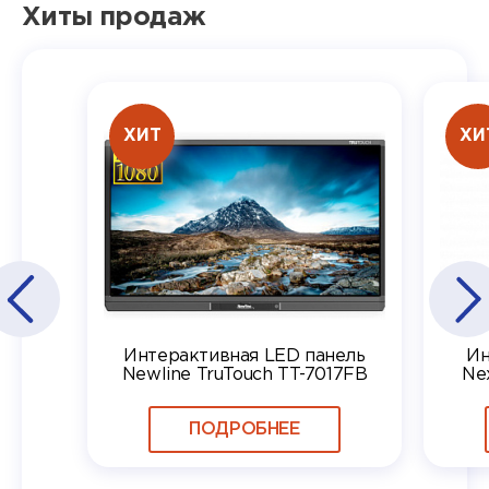
Хиты продаж
ХИТ
ХИ
Интерактивная LED панель
Ин
Newline TruTouch TT-7017FB
Ne
ПОДРОБНЕЕ