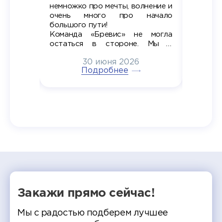
вно мы
немножко про мечты, волнение и
студент
старте
очень много про начало
стран
ров в
большого пути!
дипломн
ти на
алы», а
Команда «Бревис» не могла
«Бре
в самом
остаться в стороне. Мы с
принима
6
радостью побывали на
30 июня 2026
ртнеры
торжественном вручении
Генера
тивные
Подробнее
дипломов в колледжах региона
Суслин
одня наш
и поздравили выпускников.
автома
 Кирилл
уже 
ился в
ческий
экзам
т отбор
Донско
омика и
колле
работы
делятс
рекомен
Закажи прямо сейчас!
Мы с радостью подберем лучшее