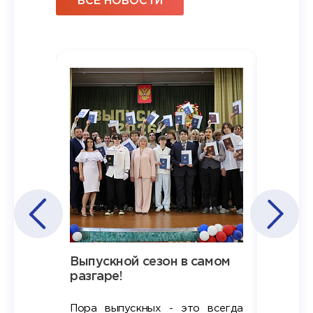
ВСЕ НОВОСТИ
Наша
Выпускной сезон в самом
Сезон 
х
разгаре!
разгар
Пора выпускных - это всегда
Лето — 