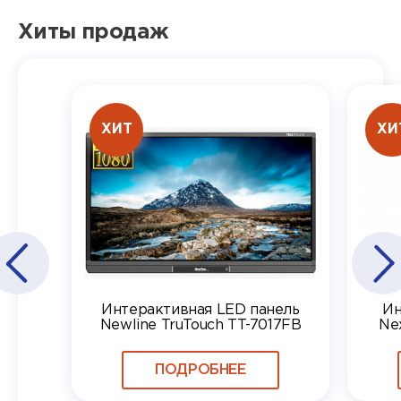
Хиты продаж
ХИТ
ХИ
Интерактивная LED панель
Ин
Newline TruTouch TT-7017FB
Ne
ПОДРОБНЕЕ