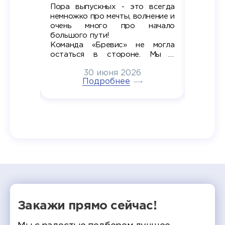
Пора выпускных - это всегда
Лето — 
вно мы
немножко про мечты, волнение и
студент
старте
очень много про начало
стран
ров в
большого пути!
дипломн
ти на
алы», а
Команда «Бревис» не могла
«Бре
в самом
остаться в стороне. Мы с
принима
6
радостью побывали на
30 июня 2026
ртнеры
торжественном вручении
Генера
тивные
Подробнее
дипломов в колледжах региона
Суслин
одня наш
и поздравили выпускников.
автома
 Кирилл
уже 
ился в
ческий
экзам
т отбор
Донско
омика и
колле
работы
делятс
рекомен
Закажи прямо сейчас!