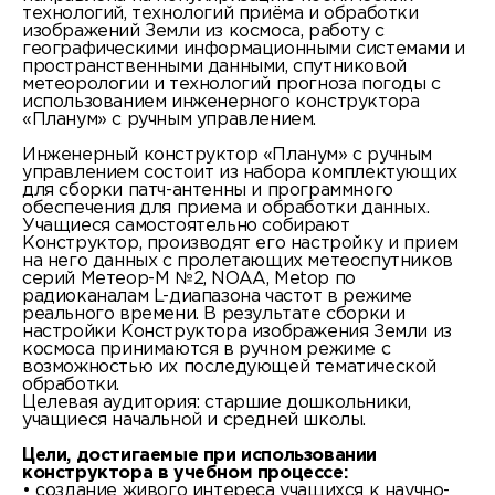
технологий, технологий приёма и обработки
изображений Земли из космоса, работу с
географическими информационными системами и
пространственными данными, спутниковой
метеорологии и технологий прогноза погоды с
использованием инженерного конструктора
«Планум» c ручным управлением.
Инженерный конструктор «Планум» с ручным
управлением состоит из набора комплектующих
для сборки патч-антенны и программного
обеспечения для приема и обработки данных.
Учащиеся самостоятельно собирают
Конструктор, производят его настройку и прием
на него данных с пролетающих метеоспутников
серий Метеор-М №2, NOAA, Metop по
радиоканалам L-диапазона частот в режиме
реального времени. В результате сборки и
настройки Конструктора изображения Земли из
космоса принимаются в ручном режиме с
возможностью их последующей тематической
обработки.
Целевая аудитория: старшие дошкольники,
учащиеся начальной и средней школы.
Цели, достигаемые при использовании
конструктора в учебном процессе:
• создание живого интереса учащихся к научно-