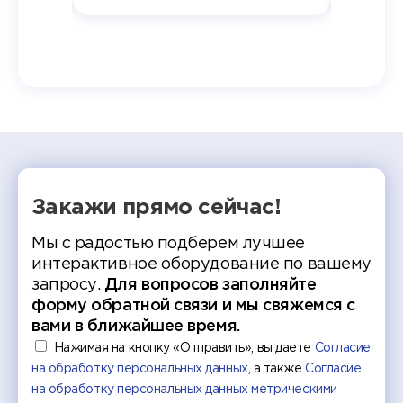
и поздравили выпускников.
автома
 Кирилл
уже 
ился в
ческий
экзам
т отбор
Донско
омика и
колле
работы
делятс
рекомен
Закажи прямо сейчас!
Мы с радостью подберем лучшее
интерактивное оборудование по вашему
запросу.
Для вопросов заполняйте
форму обратной связи и мы свяжемся с
вами в ближайшее время.
Нажимая на кнопку «Отправить», вы даете
Согласие
на обработку персональных данных
, а также
Согласие
на обработку персональных данных метрическими