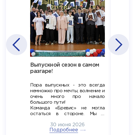
Наша
Выпускной сезон в самом
Сезон 
х
разгаре!
разгар
Пора выпускных - это всегда
Лето — 
вно мы
немножко про мечты, волнение и
студент
старте
очень много про начало
стран
ров в
большого пути!
дипломн
ти на
алы», а
Команда «Бревис» не могла
«Бре
в самом
остаться в стороне. Мы с
принима
6
радостью побывали на
30 июня 2026
ртнеры
торжественном вручении
Генера
тивные
Подробнее
дипломов в колледжах региона
Суслин
одня наш