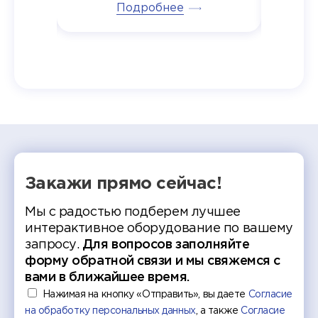
тивные
Подробнее
дипломов в колледжах региона
Суслин
одня наш
и поздравили выпускников.
автома
 Кирилл
уже 
ился в
ческий
экзам
т отбор
Донско
омика и
колле
работы
делятс
рекомен
Закажи прямо сейчас!
Мы с радостью подберем лучшее
интерактивное оборудование по вашему
запросу.
Для вопросов заполняйте
форму обратной связи и мы свяжемся с
вами в ближайшее время.
Нажимая на кнопку «Отправить», вы даете
Согласие
на обработку персональных данных
, а также
Согласие