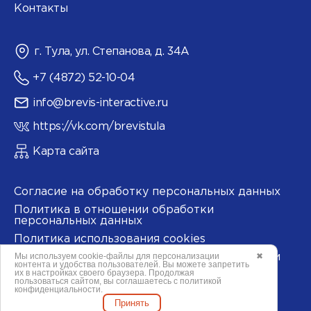
Контакты
г. Тула, ул. Степанова, д. 34А
+7 (4872) 52-10-04
info@brevis-interactive.ru
https://vk.com/brevistula
Карта сайта
Согласие на обработку персональных данных
Политика в отношении обработки
персональных данных
Политика использования cookies
Мы используем
cookie-файлы
для персонализации
✖
Согласие на обработку данных метрическими
контента и удобства пользователей. Вы можете запретить
программами
их в настройках своего браузера. Продолжая
пользоваться сайтом, вы соглашаетесь с
политикой
конфиденциальности
.
Принять