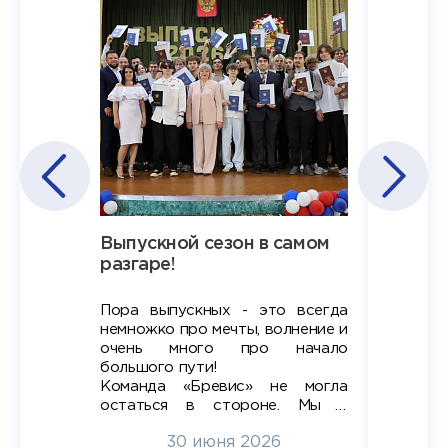
Наша
Выпускной сезон в самом
Сезон 
х
разгаре!
разгар
Пора выпускных - это всегда
Лето — 
вно мы
немножко про мечты, волнение и
студент
старте
очень много про начало
стран
ров в
большого пути!
дипломн
ти на
алы», а
Команда «Бревис» не могла
«Бре
в самом
остаться в стороне. Мы с
принима
6
радостью побывали на
30 июня 2026
ртнеры
торжественном вручении
Генера