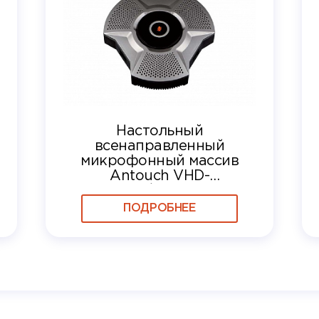
Настольный
всенаправленный
микрофонный массив
Antouch VHD-
M680/M680A с
автофокусом и эхо/
ПОДРОБНЕЕ
шумподавлением