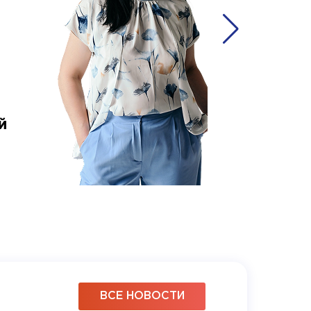
й
Ольга 
аккаунт-
ВСЕ НОВОСТИ