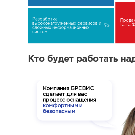
Разработка
Прода
высоконагруженных сервисов и
1C|1C
сложных информационных
систем
Кто будет работать н
Компания БРЕВИС
сделает для вас
процесс оснащения
комфортным и
безопасным