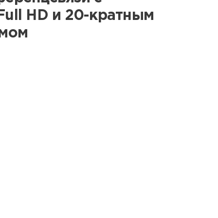
ull HD и 20-кратным
умом