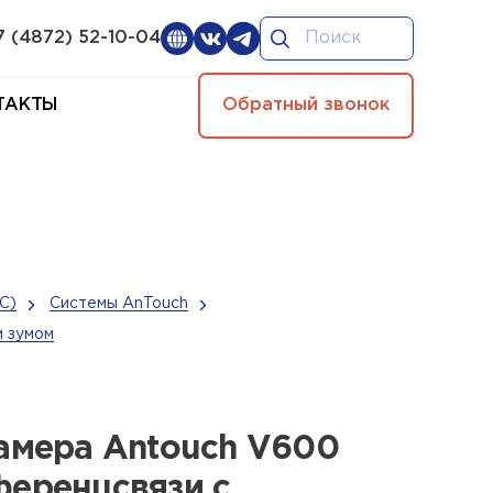
7 (4872) 52-10-04
ТАКТЫ
Обратный звонок
С)
Системы AnTouch
м зумом
амера Antouch V600
ференцсвязи с