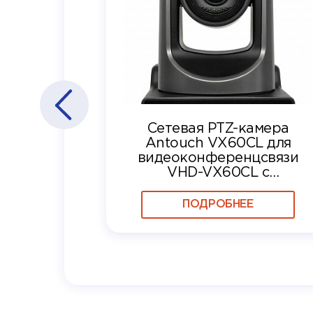
Сетевая PTZ-камера
Antouch VX60CL для
видеоконференцсвязи
VHD-VX60CL с
разрешением 4K, 20-
кратным оптическим
ПОДРОБНЕЕ
зумом и поддержкой NDI