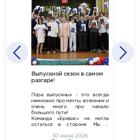
Наша
Выпускной сезон в самом
Сезон 
х
разгаре!
разгар
Пора выпускных - это всегда
Лето — 
вно мы
немножко про мечты, волнение и
студент
старте
очень много про начало
стран
ров в
большого пути!
дипломн
ти на
алы», а
Команда «Бревис» не могла
«Бре
в самом
остаться в стороне. Мы с
принима
6
радостью побывали на
30 июня 2026
ртнеры
торжественном вручении
Генера