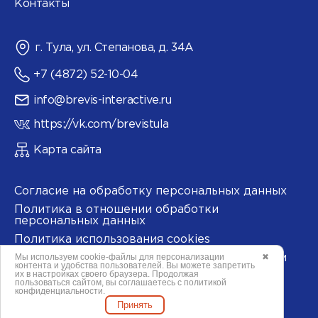
Контакты
г. Тула, ул. Степанова, д. 34А
+7 (4872) 52-10-04
info@brevis-interactive.ru
https://vk.com/brevistula
Карта сайта
Согласие на обработку персональных данных
Политика в отношении обработки
персональных данных
Политика использования cookies
Мы используем
cookie-файлы
для персонализации
✖
Согласие на обработку данных метрическими
контента и удобства пользователей. Вы можете запретить
программами
их в настройках своего браузера. Продолжая
пользоваться сайтом, вы соглашаетесь с
политикой
конфиденциальности
.
Принять