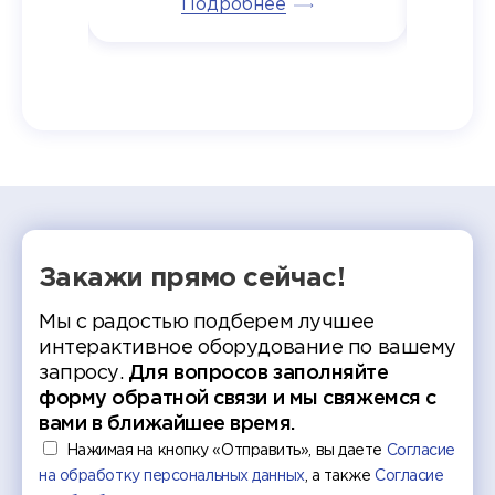
тивные
Подробнее
дипломов в колледжах региона
Суслин
одня наш
и поздравили выпускников.
автома
 Кирилл
уже 
ился в
ческий
экзам
т отбор
Донско
омика и
колле
работы
делятс
рекомен
Закажи прямо сейчас!
Мы с радостью подберем лучшее
интерактивное оборудование по вашему
запросу.
Для вопросов заполняйте
форму обратной связи и мы свяжемся с
вами в ближайшее время.
Нажимая на кнопку «Отправить», вы даете
Согласие
на обработку персональных данных
, а также
Согласие